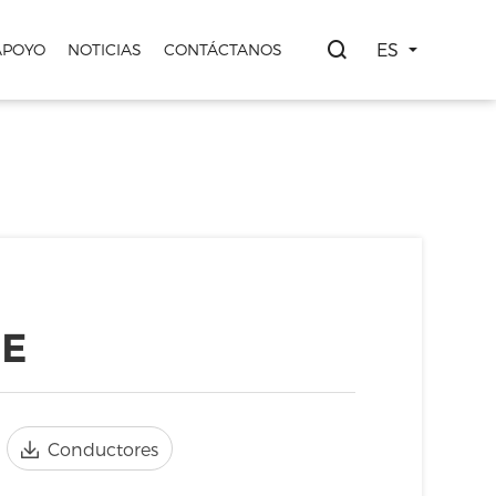
ES
APOYO
NOTICIAS
CONTÁCTANOS
Etiqueta de
Pantalla de
 SDK
Mercado de
Socios
estante
Marketing
as
frescos
electrónica
Digital
0E
Conductores