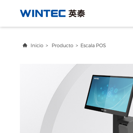
Inicio
>
Producto
>
Escala POS
Recomendar
EPOS
Resumen
Centro comercial
Soporte
Notici
Capa
emp